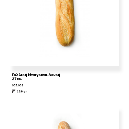
Γαλλική Μπαγκέτα Λευκή
27εκ.
003.002
120 gr