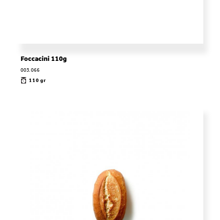
Foccacini 110g
003.066
110 gr