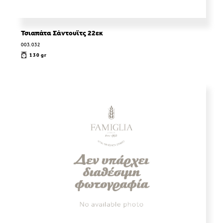
Τσιαπάτα Σάντουϊτς 22εκ
003.032
130 gr