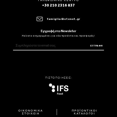
ΤΗΛΕΦΩΝΙΚΟ ΚΕΝΤΡΟ
+30 210 2316 837
famiglia@otenet.gr
Εγγραφή στο Newsleter
Μείνετε ενημερωμένοι για νέα προϊόντα και προσφορές!
ΕΓΓΡΑΦΗ
ΠΙΣΤΟΠΟΙΗΣΕΙΣ:
ΟΙΚΟΝΟΜΙΚΑ
ΠΡΟΪΟΝΤΙΚΟΙ
ΣΤΟΙΧΕΙΑ
ΚΑΤΑΛΟΓΟΙ