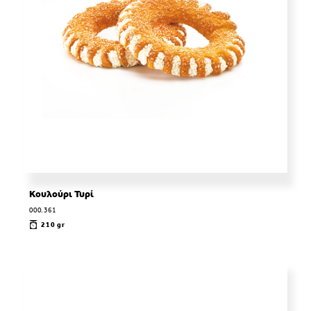
Κουλούρι Τυρί
000.361
210 gr