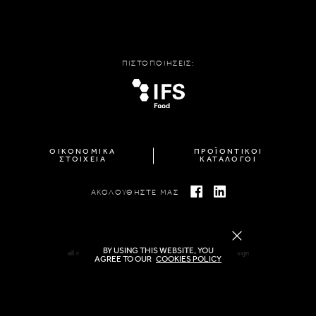
ΠΙΣΤΟΠΟΙΗΣΕΙΣ:
ΟΙΚΟΝΟΜΙΚΑ
ΠΡΟΪΟΝΤΙΚΟΙ
ΣΤΟΙΧΕΙΑ
ΚΑΤΑΛΟΓΟΙ
ΑΚΟΛΟΥΘΗΣΤΕ ΜΑΣ
BY USING THIS WEBSITE, YOU
all rights reserved FAMIGLIA © 2026 | created by
freshdesign
AGREE TO OUR
COOKIES POLICY